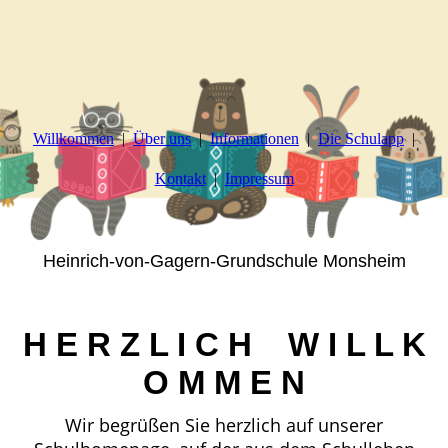
Willkommen
Über uns
Informationen
Die Schulapp
Kontakt
Impressum
Heinrich-von-Gagern-Grundschule Monsheim
H E R Z L I C H W I L L K
O M M E N
Wir begrüßen Sie herzlich auf unserer